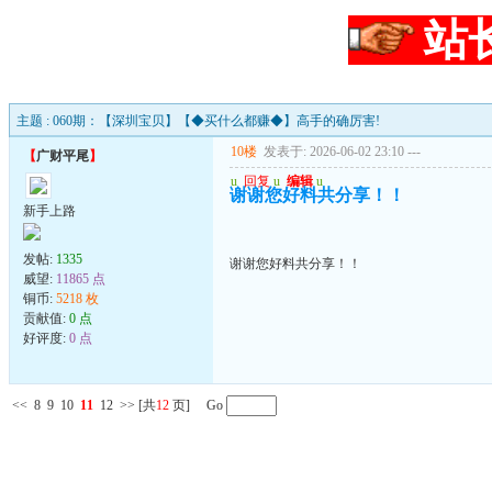
站
主题 : 060期：【深圳宝贝】【◆买什么都赚◆】高手的确厉害!
10楼
发表于: 2026-06-02 23:10
---
【
广财平尾
】
u
回复
u
编辑
u
谢谢您好料共分享！！
新手上路
发帖:
1335
谢谢您好料共分享！！
威望:
11865 点
铜币:
5218 枚
贡献值:
0 点
好评度:
0 点
<<
8
9
10
11
12
>>
[共
12
页] Go