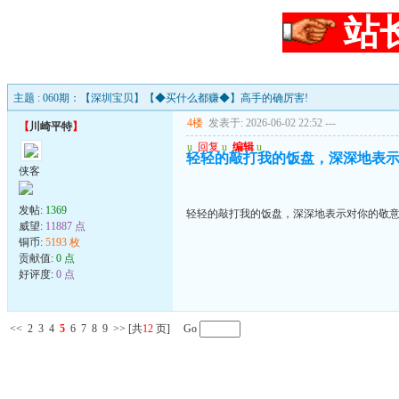
站
主题 : 060期：【深圳宝贝】【◆买什么都赚◆】高手的确厉害!
4楼
发表于: 2026-06-02 22:52
---
【
川崎平特
】
u
回复
u
编辑
u
轻轻的敲打我的饭盘，深深地表
侠客
发帖:
1369
轻轻的敲打我的饭盘，深深地表示对你的敬
威望:
11887 点
铜币:
5193 枚
贡献值:
0 点
好评度:
0 点
<<
2
3
4
5
6
7
8
9
>>
[共
12
页] Go