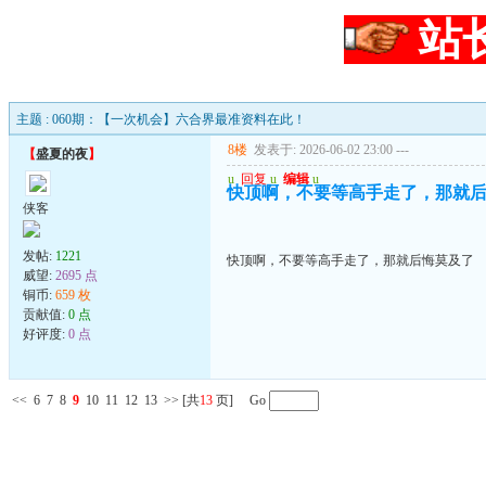
站
主题 : 060期：【一次机会】六合界最准资料在此！
8楼
发表于: 2026-06-02 23:00
---
【
盛夏的夜
】
u
回复
u
编辑
u
快顶啊，不要等高手走了，那就
侠客
发帖:
1221
快顶啊，不要等高手走了，那就后悔莫及了
威望:
2695 点
铜币:
659 枚
贡献值:
0 点
好评度:
0 点
<<
6
7
8
9
10
11
12
13
>>
[共
13
页] Go