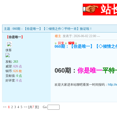
站
主题 : 060期：【你是唯一】【◇倾情之作◇平特一肖】验证啦！
楼主
发表于: 2026-06-02 22:00
---
【
你是唯一
】
u
回复
u
编辑
u
060期：【你是唯一】【◇倾情
侠客
发帖:
263
威望:
626 点
060期：
你是唯一
平特
铜币:
626 枚
贡献值:
0 点
好评度:
0 点
欢迎大家进本站聊吧看第一时间报码：
http:
<<
1
2
3
4
5
>>
[共
7
页] Go