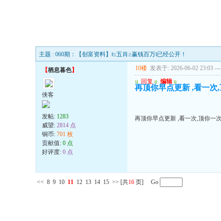
主题 : 060期：【创富资料】‖≤五肖≥赢钱百万‖已经公开！
10楼
发表于: 2026-06-02 23:03
---
【
栖息暮色
】
u
回复
u
编辑
u
再顶你早点更新 ,看一次,
侠客
发帖:
1283
再顶你早点更新 ,看一次,顶你一次
威望:
2814 点
铜币:
701 枚
贡献值:
0 点
好评度:
0 点
<<
8
9
10
11
12
13
14
15
>>
[共
16
页] Go