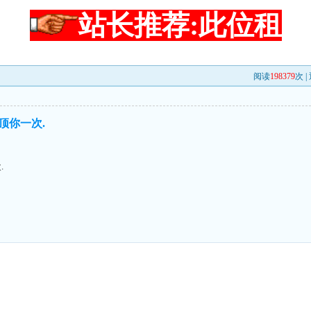
站长推荐:此位租
阅读
198379
次 |
顶你一次.
.