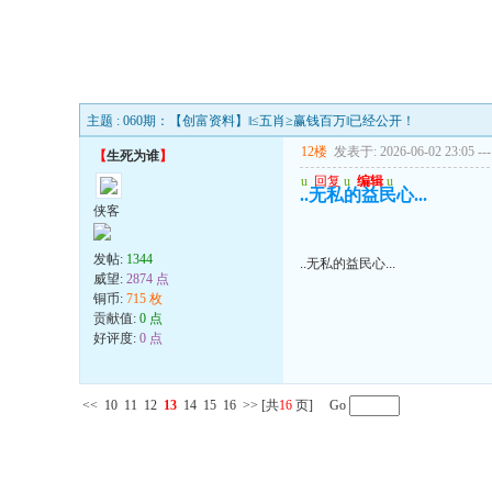
主题 : 060期：【创富资料】‖≤五肖≥赢钱百万‖已经公开！
12楼
发表于: 2026-06-02 23:05
---
【
生死为谁
】
u
回复
u
编辑
u
..无私的益民心...
侠客
发帖:
1344
..无私的益民心...
威望:
2874 点
铜币:
715 枚
贡献值:
0 点
好评度:
0 点
<<
10
11
12
13
14
15
16
>>
[共
16
页] Go