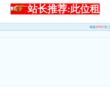
站长推荐:此位租
阅读
197017
次 |