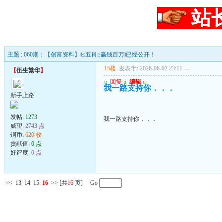
站
主题 : 060期：【创富资料】‖≤五肖≥赢钱百万‖已经公开！
15楼
发表于: 2026-06-02 23:11
---
【
伍生繁华
】
u
回复
u
编辑
u
我一路支持你．．．
新手上路
发帖:
1273
我一路支持你．．．
威望:
2743 点
铜币:
620 枚
贡献值:
0 点
好评度:
0 点
<<
13
14
15
16
>>
[共
16
页] Go