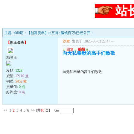
站
主题 : 060期：【创富资料】‖≤五肖≥赢钱百万‖已经公开！
沙发
发表于: 2026-06-02 22:47
---
【
新玉金湖
】
u
回复
u
编辑
u
向无私奉献的高手们致敬
精灵王
发帖:
1328
向无私奉献的高手们致敬
威望:
12110 点
铜币:
5452 枚
贡献值:
0 点
好评度:
0 点
<<
1
2
3
4
5
6
>>
[共
16
页] Go