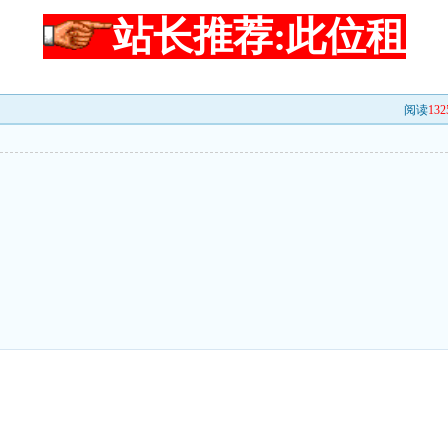
站长推荐:此位租
阅读
132