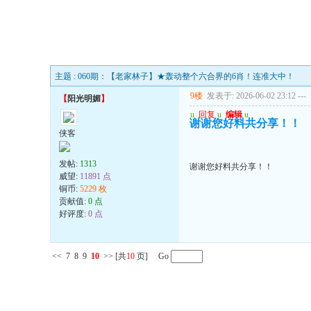
主题 : 060期：【老家林子】★轰动整个六合界的6肖！连准大中！
9楼
发表于: 2026-06-02 23:12
---
【
阳光明媚
】
u
回复
u
编辑
u
谢谢您好料共分享！！
侠客
发帖:
1313
谢谢您好料共分享！！
威望:
11891 点
铜币:
5229 枚
贡献值:
0 点
好评度:
0 点
<<
7
8
9
10
>>
[共
10
页] Go