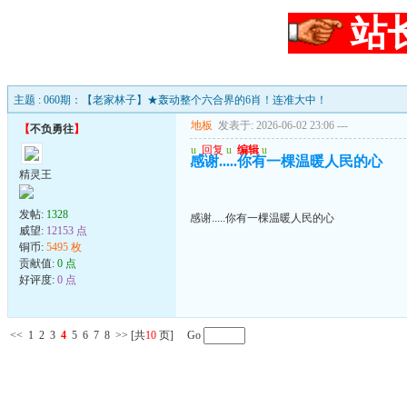
站
主题 : 060期：【老家林子】★轰动整个六合界的6肖！连准大中！
地板
发表于: 2026-06-02 23:06
---
【
不负勇往
】
u
回复
u
编辑
u
感谢.....你有一棵温暖人民的心
精灵王
发帖:
1328
感谢.....你有一棵温暖人民的心
威望:
12153 点
铜币:
5495 枚
贡献值:
0 点
好评度:
0 点
<<
1
2
3
4
5
6
7
8
>>
[共
10
页] Go