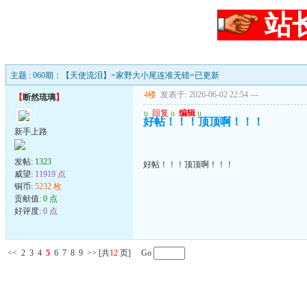
站
主题 : 060期：【天使流泪】=家野大小尾连准无错=已更新
4楼
发表于: 2026-06-02 22:54
---
【
断然琉璃
】
u
回复
u
编辑
u
好帖！！！顶顶啊！！！
新手上路
发帖:
1323
好帖！！！顶顶啊！！！
威望:
11919 点
铜币:
5232 枚
贡献值:
0 点
好评度:
0 点
<<
2
3
4
5
6
7
8
9
>>
[共
12
页] Go