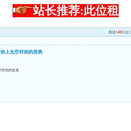
站长推荐:此位租
阅读
148923
次 
顶你上太空对你的发表
空对你的发表