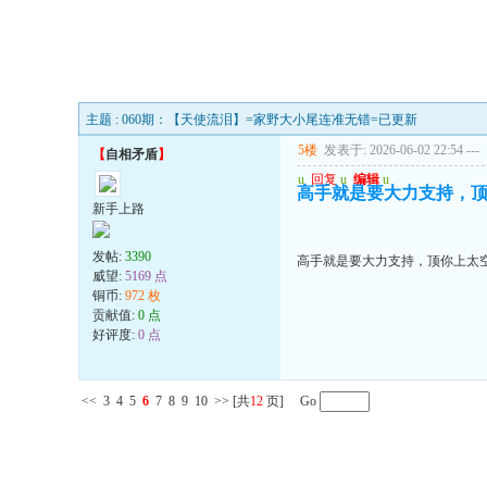
主题 : 060期：【天使流泪】=家野大小尾连准无错=已更新
5楼
发表于: 2026-06-02 22:54
---
【
自相矛盾
】
u
回复
u
编辑
u
高手就是要大力支持，
新手上路
发帖:
3390
高手就是要大力支持，顶你上太
威望:
5169 点
铜币:
972 枚
贡献值:
0 点
好评度:
0 点
<<
3
4
5
6
7
8
9
10
>>
[共
12
页] Go