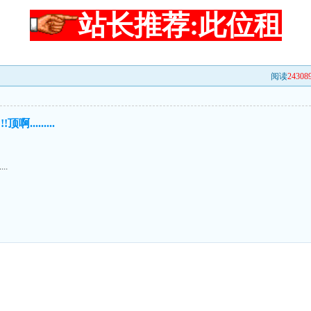
站长推荐:此位租
阅读
24308
啊.........
..