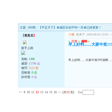
主题 : 060期：【平定天下】〓滅莊自创平特一肖〓已經更新！
11楼
发表于: 2026-06-02 23:03
---
【
黄真龙
】
u
回复
u
编辑
u
早上好料.......大家中奖!!!!!!顶
新手上路
发帖:
1366
早上好料.......大家中奖!!!!!!顶啊.......
威望:
11760 点
铜币:
5121 枚
贡献值:
0 点
好评度:
0 点
<<
9
10
11
12
13
14
15
16
>>
[共
20
页] Go