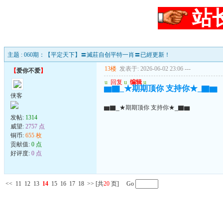
站
主题 : 060期：【平定天下】〓滅莊自创平特一肖〓已經更新！
13楼
发表于: 2026-06-02 23:06
---
【
爱你不爱
】
u
回复
u
编辑
u
▆▇_★期期顶你 支持你★_▇▆
侠客
▆▇_★期期顶你 支持你★_▇▆
发帖:
1314
威望:
2757 点
铜币:
655 枚
贡献值:
0 点
好评度:
0 点
<<
11
12
13
14
15
16
17
18
>>
[共
20
页] Go