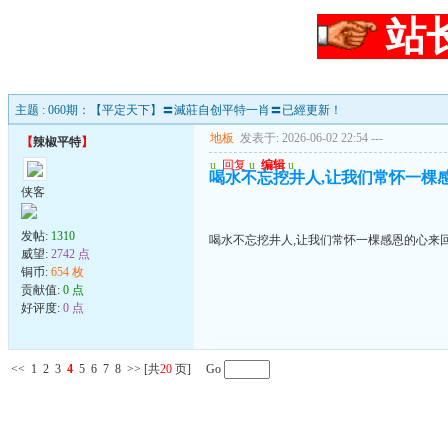
站
主题 : 060期：【平定天下】〓滅莊自创平特一肖〓已經更新！
地板
发表于: 2026-06-02 22:54
---
【
辣椒平特
】
u
回复
u
编辑
u
喝水不忘挖井人,让我们常怀一棵
侠客
发帖:
1310
喝水不忘挖井人,让我们常怀一棵感恩的心来
威望:
2742 点
铜币:
654 枚
贡献值:
0 点
好评度:
0 点
<<
1
2
3
4
5
6
7
8
>>
[共
20
页] Go