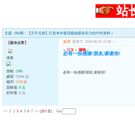
站
主题 : 060期：【天平元帅】打造本年最强最稳最有实力的中特资料！
板凳
发表于: 2026-06-02 22:48
---
【
寂冷尘宵
】
u
回复
u
编辑
u
必有一份感谢!朋友,谢谢你!
侠客
发帖:
1360
必有一份感谢!朋友,谢谢你!
威望:
11944 点
铜币:
5250 枚
贡献值:
0 点
好评度:
0 点
<<
1
2
3
4
5
6
7
>>
[共
9
页] Go