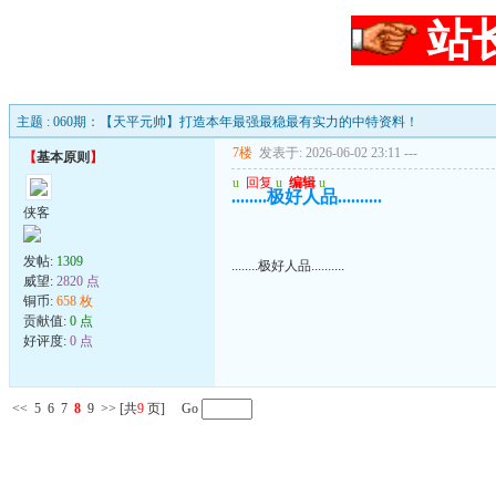
站
主题 : 060期：【天平元帅】打造本年最强最稳最有实力的中特资料！
7楼
发表于: 2026-06-02 23:11
---
【
基本原则
】
u
回复
u
编辑
u
........极好人品..........
侠客
发帖:
1309
........极好人品..........
威望:
2820 点
铜币:
658 枚
贡献值:
0 点
好评度:
0 点
<<
5
6
7
8
9
>>
[共
9
页] Go