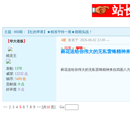
站
主题 : 060期：【红的苹果】★精准平特一尾★期期实战！
4楼
发表于: 2026-06-02 22:49
---
【
华大老板
】
u
回复
u
编辑
u
藓花送给你伟大的无私雷锋精神
精灵王
发帖:
1378
藓花送给你伟大的无私雷锋精神来自四面八
威望:
12232 点
铜币:
5499 枚
贡献值:
0 点
好评度:
0 点
<<
2
3
4
5
6
7
8
9
>>
[共
16
页] Go