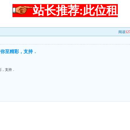
站长推荐:此位租
阅读
12
有你至精彩，支持．
彩，支持．