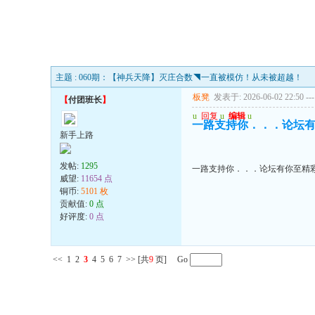
主题 : 060期：【神兵天降】灭庄合数◥一直被模仿！从未被超越！
板凳
发表于: 2026-06-02 22:50
---
【
付团班长
】
u
回复
u
编辑
u
一路支持你．．．论坛
新手上路
发帖:
1295
一路支持你．．．论坛有你至精
威望:
11654 点
铜币:
5101 枚
贡献值:
0 点
好评度:
0 点
<<
1
2
3
4
5
6
7
>>
[共
9
页] Go