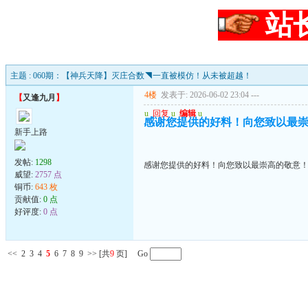
站
主题 : 060期：【神兵天降】灭庄合数◥一直被模仿！从未被超越！
4楼
发表于: 2026-06-02 23:04
---
【
又逢九月
】
u
回复
u
编辑
u
感谢您提供的好料！向您致以最
新手上路
发帖:
1298
感谢您提供的好料！向您致以最崇高的敬意
威望:
2757 点
铜币:
643 枚
贡献值:
0 点
好评度:
0 点
<<
2
3
4
5
6
7
8
9
>>
[共
9
页] Go