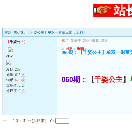
站
主题 : 060期：【千姿公主】单双━财富无限，上料！
楼主
发表于: 2026-06-02 22:02
---
【
千姿公主
】
u
回复
u
编辑
u
060期：【千姿公主】单双━财富
侠客
发帖:
263
威望:
625 点
060期
：【
千姿公主
】
铜币:
625 枚
贡献值:
0 点
好评度:
0 点
<<
1
2
3
4
5
>>
[共
12
页] Go