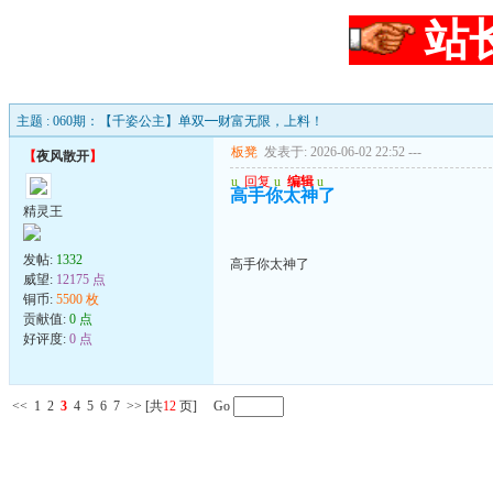
站
主题 : 060期：【千姿公主】单双━财富无限，上料！
板凳
发表于: 2026-06-02 22:52
---
【
夜风散开
】
u
回复
u
编辑
u
高手你太神了
精灵王
发帖:
1332
高手你太神了
威望:
12175 点
铜币:
5500 枚
贡献值:
0 点
好评度:
0 点
<<
1
2
3
4
5
6
7
>>
[共
12
页] Go