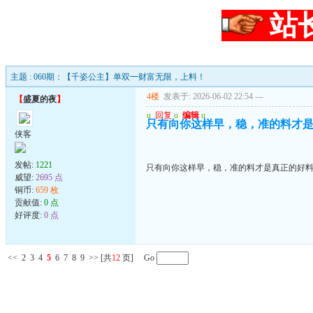
站
主题 : 060期：【千姿公主】单双━财富无限，上料！
4楼
发表于: 2026-06-02 22:54
---
【
盛夏的夜
】
u
回复
u
编辑
u
只有向你这样早，稳，准的料才
侠客
发帖:
1221
只有向你这样早，稳，准的料才是真正的好
威望:
2695 点
铜币:
659 枚
贡献值:
0 点
好评度:
0 点
<<
2
3
4
5
6
7
8
9
>>
[共
12
页] Go