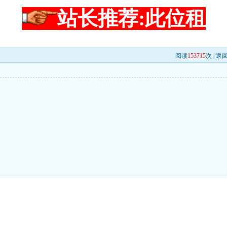
站长推荐:此位租
阅读
153715
次 |
返