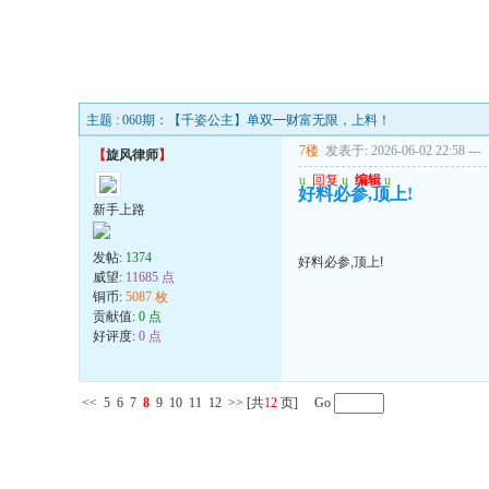
主题 : 060期：【千姿公主】单双━财富无限，上料！
7楼
发表于: 2026-06-02 22:58
---
【
旋风律师
】
u
回复
u
编辑
u
好料必参,顶上!
新手上路
发帖:
1374
好料必参,顶上!
威望:
11685 点
铜币:
5087 枚
贡献值:
0 点
好评度:
0 点
<<
5
6
7
8
9
10
11
12
>>
[共
12
页] Go