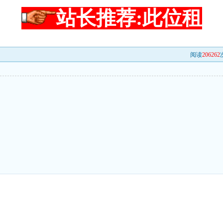
站长推荐:此位租
阅读
206262