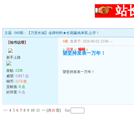
站
主题 : 060期：【万里长城】金牌特料★长期赢钱单双,公开！
6楼
发表于: 2026-06-02 23:00
---
【
知书达理
】
u
回复
u
编辑
u
望坚持发表一万年！
新手上路
发帖:
1339
望坚持发表一万年！
威望:
11817 点
铜币:
5174 枚
贡献值:
0 点
好评度:
0 点
<<
4
5
6
7
8
9
10
11
>>
[共
16
页] Go