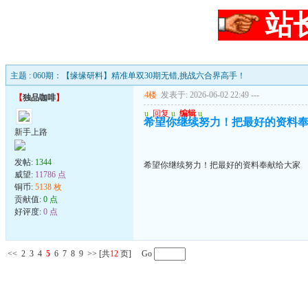
站
主题 : 060期：【缘缘研料】精准单双30期无错,挑战六合界高手！
4楼
发表于: 2026-06-02 22:49
---
【
独品咖啡
】
u
回复
u
编辑
u
希望你继续努力！把最好的资料
新手上路
发帖:
1344
希望你继续努力！把最好的资料奉献给大家
威望:
11786 点
铜币:
5138 枚
贡献值:
0 点
好评度:
0 点
<<
2
3
4
5
6
7
8
9
>>
[共
12
页] Go