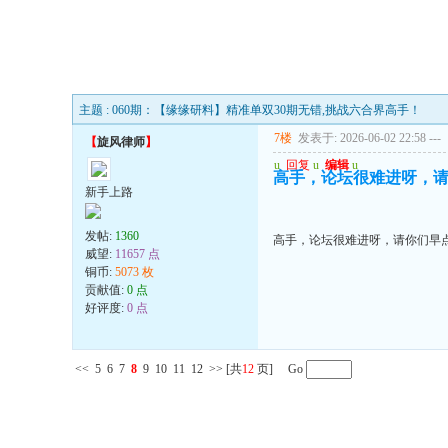
主题 : 060期：【缘缘研料】精准单双30期无错,挑战六合界高手！
7楼
发表于: 2026-06-02 22:58
---
【
旋风律师
】
u
回复
u
编辑
u
高手，论坛很难进呀，
新手上路
发帖:
1360
高手，论坛很难进呀，请你们早
威望:
11657 点
铜币:
5073 枚
贡献值:
0 点
好评度:
0 点
<<
5
6
7
8
9
10
11
12
>>
[共
12
页] Go