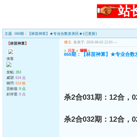
站
主题 : 060期：【林苗神算】★专业合数发表区★{已更新}
楼主
发表于: 2026-06-02 22:03
---
【
林苗神算
】
u
回复
u
编辑
u
060期：【林苗神算】★专业合数
侠客
发帖:
263
威望:
624 点
铜币:
624 枚
贡献值:
0 点
好评度:
0 点
杀2合031期：12合，0
杀2合032期：12合，0