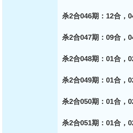
杀2合046期：12合，0
杀2合047期：09合，0
杀2合048期：01合，0
杀2合049期：01合，0
杀2合050期：01合，0
杀2合051期：01合，0