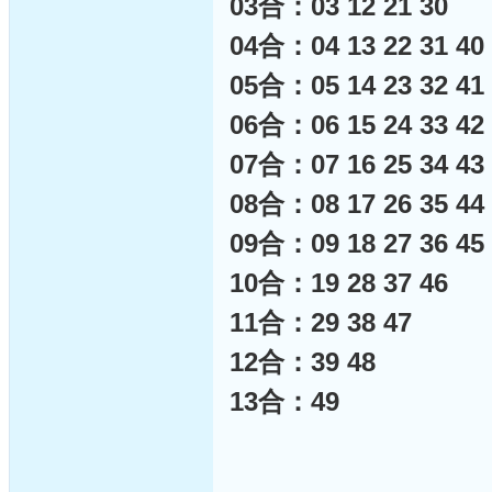
03合：03 12 21 30
04合：04 13 22 
05合：05 14 23 3
06合：06 15 24 
07合：07 16 25 34 43
08合：08 17 26
09合：09 18 27 36 45
10合：19 28 37
11合：29 38 47
12合：39 48
13合：49