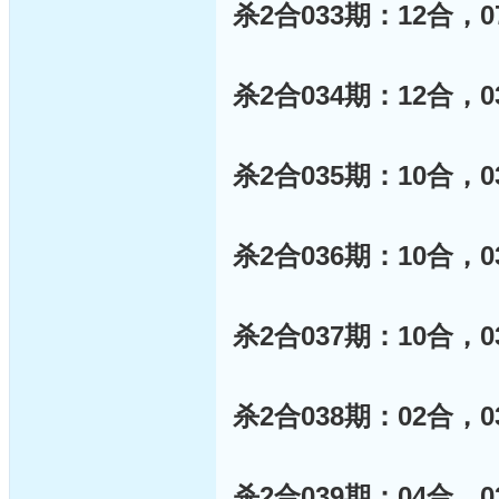
杀2合033期：12合，0
杀2合034期：12合，0
杀2合035期：10合，0
杀2合036期：10合，0
杀2合037期：10合，0
杀2合038期：02合，0
杀2合039期：04合，0