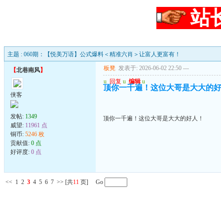
站
主题 : 060期：【悦美万语】公式爆料＜精准六肖＞让富人更富有！
板凳
发表于: 2026-06-02 22:50
---
【
北巷南风
】
u
回复
u
编辑
u
顶你一千遍！这位大哥是大大的
侠客
发帖:
1349
顶你一千遍！这位大哥是大大的好人！
威望:
11961 点
铜币:
5246 枚
贡献值:
0 点
好评度:
0 点
<<
1
2
3
4
5
6
7
>>
[共
11
页] Go