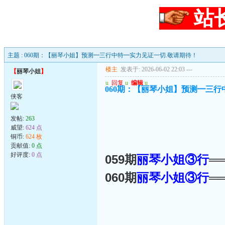
站
主题 : 060期：【丽琴小姐】预测━三行中特━实力见证一切.敬请期待！
楼主
发表于: 2026-06-02 22:03
---
【
丽琴小姐
】
u
回复
u
编辑
u
060期：【丽琴小姐】预测━三行
侠客
发帖:
263
威望:
624 点
铜币:
624 枚
贡献值:
0 点
好评度:
0 点
059期
丽琴小姐③行
═
060期
丽琴小姐③行
═