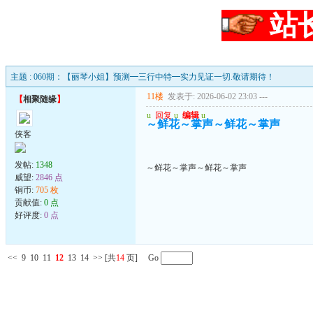
站
主题 : 060期：【丽琴小姐】预测━三行中特━实力见证一切.敬请期待！
11楼
发表于: 2026-06-02 23:03
---
【
相聚随缘
】
u
回复
u
编辑
u
～鲜花～掌声～鲜花～掌声
侠客
发帖:
1348
～鲜花～掌声～鲜花～掌声
威望:
2846 点
铜币:
705 枚
贡献值:
0 点
好评度:
0 点
<<
9
10
11
12
13
14
>>
[共
14
页] Go