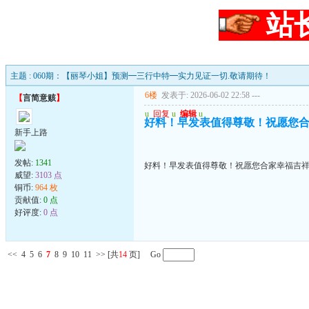
站
主题 : 060期：【丽琴小姐】预测━三行中特━实力见证一切.敬请期待！
6楼
发表于: 2026-06-02 22:58
---
【
言简意赅
】
u
回复
u
编辑
u
好料！早发表值得尊敬！祝愿您
新手上路
发帖:
1341
好料！早发表值得尊敬！祝愿您合家幸福吉
威望:
3103 点
铜币:
964 枚
贡献值:
0 点
好评度:
0 点
<<
4
5
6
7
8
9
10
11
>>
[共
14
页] Go