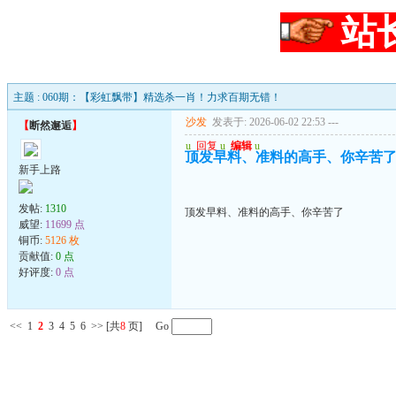
站
主题 : 060期：【彩虹飘带】精选杀一肖！力求百期无错！
沙发
发表于: 2026-06-02 22:53
---
【
断然邂逅
】
u
回复
u
编辑
u
顶发早料、准料的高手、你辛苦
新手上路
发帖:
1310
顶发早料、准料的高手、你辛苦了
威望:
11699 点
铜币:
5126 枚
贡献值:
0 点
好评度:
0 点
<<
1
2
3
4
5
6
>>
[共
8
页] Go