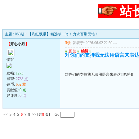
站
主题 : 060期：【彩虹飘带】精选杀一肖！力求百期无错！
5楼
发表于: 2026-06-02 22:59
---
【
开心小月
】
u
回复
u
编辑
u
对你们的支持我无法用语言来表达!!
侠客
发帖:
1273
对你们的支持我无法用语言来表达!!!哈哈!!
威望:
2738 点
铜币:
652 枚
贡献值:
0 点
好评度:
0 点
<<
3
4
5
6
7
8
>>
[共
8
页] Go