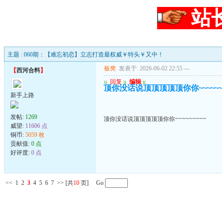
站
主题 : 060期：【难忘初恋】立志打造最权威￥特头￥又中！
板凳
发表于: 2026-06-02 22:55
---
【
西河合料
】
u
回复
u
编辑
u
顶你没话说顶顶顶顶顶你你~~~~~~~
新手上路
发帖:
1269
顶你没话说顶顶顶顶顶你你~~~~~~~~~
威望:
11606 点
铜币:
5059 枚
贡献值:
0 点
好评度:
0 点
<<
1
2
3
4
5
6
7
>>
[共
10
页] Go