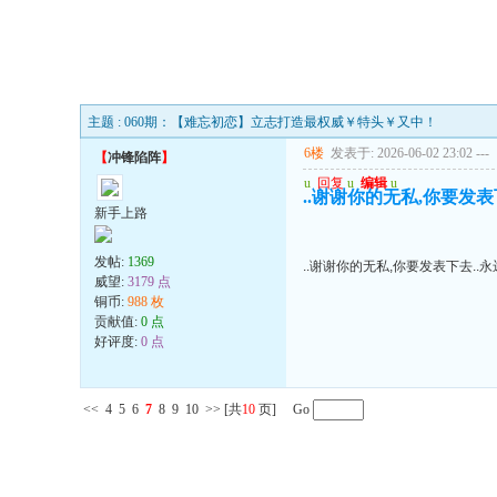
主题 : 060期：【难忘初恋】立志打造最权威￥特头￥又中！
6楼
发表于: 2026-06-02 23:02
---
【
冲锋陷阵
】
u
回复
u
编辑
u
..谢谢你的无私,你要发表
新手上路
发帖:
1369
..谢谢你的无私,你要发表下去..
威望:
3179 点
铜币:
988 枚
贡献值:
0 点
好评度:
0 点
<<
4
5
6
7
8
9
10
>>
[共
10
页] Go