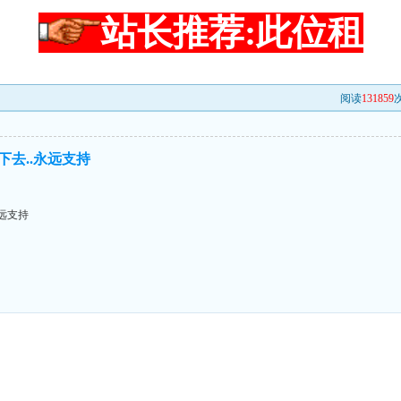
站长推荐:此位租
阅读
131859
次
下去..永远支持
永远支持