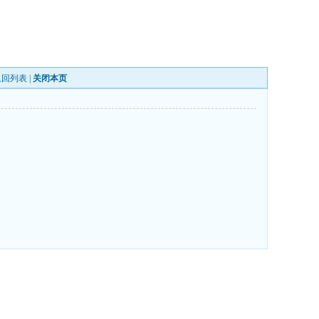
返回列表
|
关闭本页