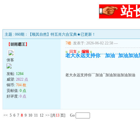
站
主题 : 060期：【顺其自然】特五肖六合宝典★已更新！
7楼
发表于: 2026-06-02 22:58
---
【
胡雨霸王
】
u
回复
u
编辑
u
老大永远支持你```加油``加油加
侠客
发帖:
1284
老大永远支持你```加油``加油加油加油加油
威望:
2822 点
铜币:
704 枚
贡献值:
0 点
好评度:
0 点
<<
5
6
7
8
9
10
11
12
>>
[共
13
页] Go