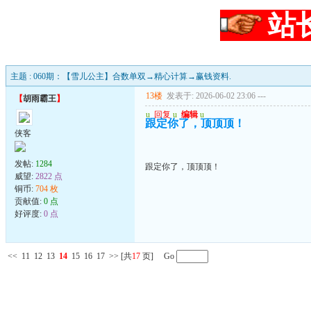
站
主题 : 060期：【雪儿公主】合数单双→精心计算→赢钱资料.
13楼
发表于: 2026-06-02 23:06
---
【
胡雨霸王
】
u
回复
u
编辑
u
跟定你了，顶顶顶！
侠客
发帖:
1284
跟定你了，顶顶顶！
威望:
2822 点
铜币:
704 枚
贡献值:
0 点
好评度:
0 点
<<
11
12
13
14
15
16
17
>>
[共
17
页] Go