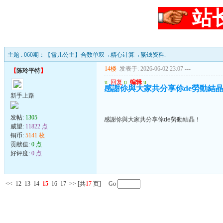
站
主题 : 060期：【雪儿公主】合数单双→精心计算→赢钱资料.
14楼
发表于: 2026-06-02 23:07
---
【
陈玲平特
】
u
回复
u
编辑
u
感謝伱與大家共分享伱de勞動結
新手上路
发帖:
1305
感謝伱與大家共分享伱de勞動結晶！
威望:
11822 点
铜币:
5141 枚
贡献值:
0 点
好评度:
0 点
<<
12
13
14
15
16
17
>>
[共
17
页] Go