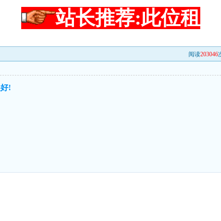
站长推荐:此位租
阅读
203046
好!