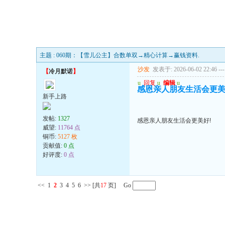
主题 : 060期：【雪儿公主】合数单双→精心计算→赢钱资料.
沙发
发表于: 2026-06-02 22:46
---
【
冷月默诺
】
u
回复
u
编辑
u
感恩亲人朋友生活会更美
新手上路
发帖:
1327
感恩亲人朋友生活会更美好!
威望:
11764 点
铜币:
5127 枚
贡献值:
0 点
好评度:
0 点
<<
1
2
3
4
5
6
>>
[共
17
页] Go