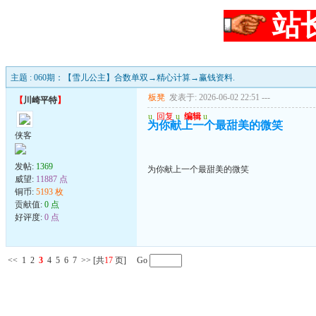
站
主题 : 060期：【雪儿公主】合数单双→精心计算→赢钱资料.
板凳
发表于: 2026-06-02 22:51
---
【
川崎平特
】
u
回复
u
编辑
u
为你献上一个最甜美的微笑
侠客
发帖:
1369
为你献上一个最甜美的微笑
威望:
11887 点
铜币:
5193 枚
贡献值:
0 点
好评度:
0 点
<<
1
2
3
4
5
6
7
>>
[共
17
页] Go