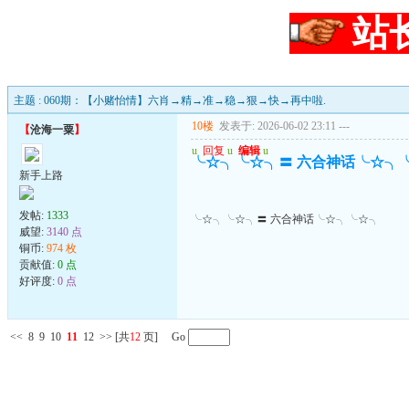
站
主题 : 060期：【小赌怡情】六肖→精→准→稳→狠→快→再中啦.
10楼
发表于: 2026-06-02 23:11
---
【
沧海一粟
】
u
回复
u
编辑
u
╰☆╮╰☆╮〓 六合神话╰☆╮
新手上路
发帖:
1333
╰☆╮╰☆╮〓 六合神话╰☆╮╰☆╮
威望:
3140 点
铜币:
974 枚
贡献值:
0 点
好评度:
0 点
<<
8
9
10
11
12
>>
[共
12
页] Go