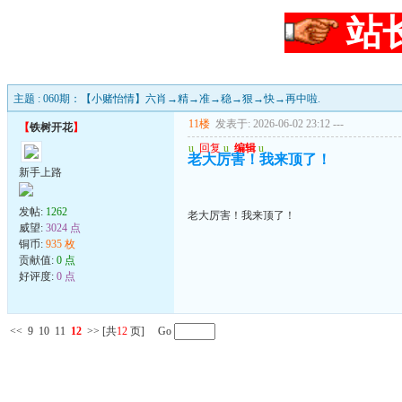
站
主题 : 060期：【小赌怡情】六肖→精→准→稳→狠→快→再中啦.
11楼
发表于: 2026-06-02 23:12
---
【
铁树开花
】
u
回复
u
编辑
u
老大厉害！我来顶了！
新手上路
发帖:
1262
老大厉害！我来顶了！
威望:
3024 点
铜币:
935 枚
贡献值:
0 点
好评度:
0 点
<<
9
10
11
12
>>
[共
12
页] Go