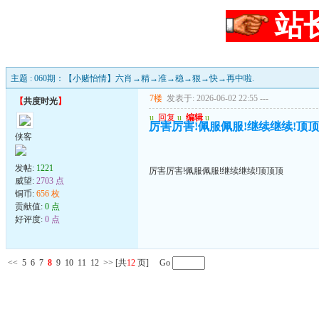
站
主题 : 060期：【小赌怡情】六肖→精→准→稳→狠→快→再中啦.
7楼
发表于: 2026-06-02 22:55
---
【
共度时光
】
u
回复
u
编辑
u
厉害厉害!佩服佩服!继续继续!顶
侠客
发帖:
1221
厉害厉害!佩服佩服!继续继续!顶顶顶
威望:
2703 点
铜币:
656 枚
贡献值:
0 点
好评度:
0 点
<<
5
6
7
8
9
10
11
12
>>
[共
12
页] Go