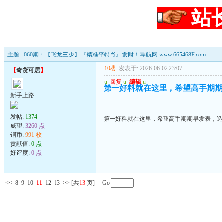
站
主题 : 060期：【飞龙三少】『精准平特肖』发财！导航网 www.665468F.com
10楼
发表于: 2026-06-02 23:07
---
【
奇货可居
】
u
回复
u
编辑
u
第一好料就在这里，希望高手期
新手上路
发帖:
1374
第一好料就在这里，希望高手期期早发表，
威望:
3260 点
铜币:
991 枚
贡献值:
0 点
好评度:
0 点
<<
8
9
10
11
12
13
>>
[共
13
页] Go