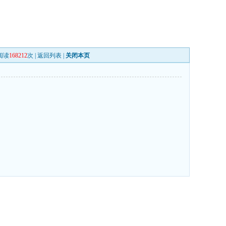
阅读
168212
次 |
返回列表
|
关闭本页