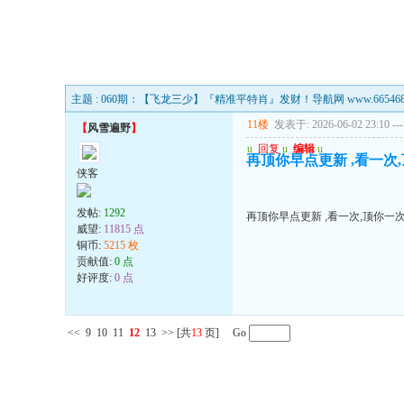
主题 : 060期：【飞龙三少】『精准平特肖』发财！导航网 www.665468F
11楼
发表于: 2026-06-02 23:10
---
【
风雪遍野
】
u
回复
u
编辑
u
再顶你早点更新 ,看一次,
侠客
发帖:
1292
再顶你早点更新 ,看一次,顶你一次
威望:
11815 点
铜币:
5215 枚
贡献值:
0 点
好评度:
0 点
<<
9
10
11
12
13
>>
[共
13
页] Go