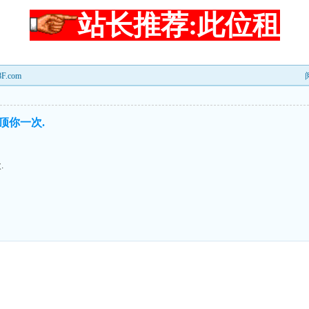
站长推荐:此位租
.com
顶你一次.
.