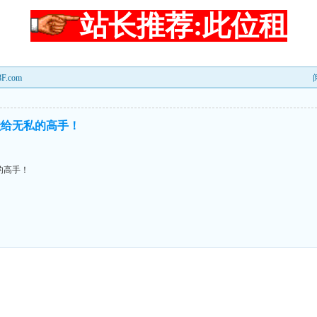
站长推荐:此位租
.com
献给无私的高手！
的高手！