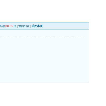
阅读
101757
次 |
返回列表
|
关闭本页