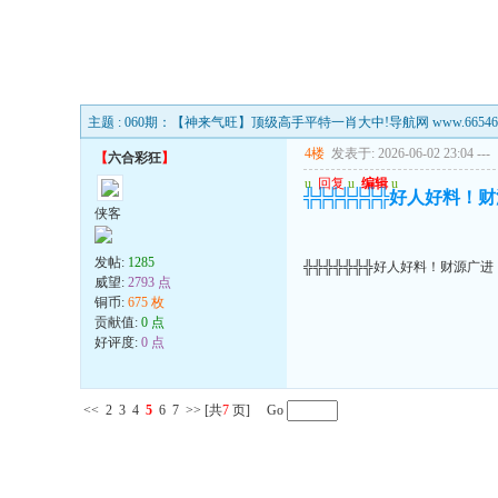
主题 : 060期：【神来气旺】顶级高手平特一肖大中!导航网 www.665468F
4楼
发表于: 2026-06-02 23:04
---
【
六合彩狂
】
u
回复
u
编辑
u
╬╬╬╬╬╬╬好人好料！
侠客
发帖:
1285
╬╬╬╬╬╬╬好人好料！财源广进
威望:
2793 点
铜币:
675 枚
贡献值:
0 点
好评度:
0 点
<<
2
3
4
5
6
7
>>
[共
7
页] Go